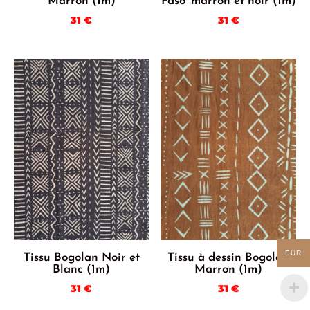
Marron (1m)
Faso’ marron et noir (1m)
31
€
31
€
EUR
Tissu Bogolan Noir et
Tissu à dessin Bogolan
Blanc (1m)
Marron (1m)
31
€
31
€