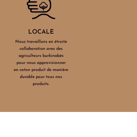
LOCALE
Nous travaillons en étroite
collaboration avec des
agriculteurs burkinabés
pour nous approvisionner
en coton produit de manière
durable pour tous nos
produits.