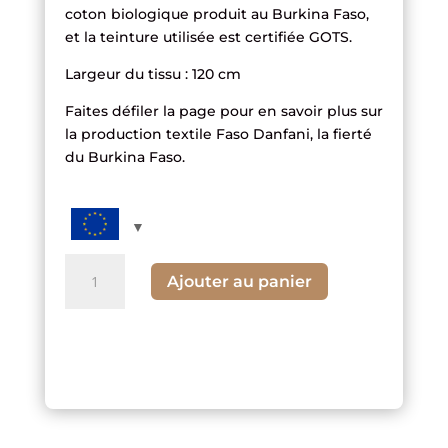
coton biologique produit au Burkina Faso,
et la teinture utilisée est certifiée GOTS.
Largeur du tissu : 120 cm
Faites défiler la page pour en savoir plus sur
la production textile Faso Danfani, la fierté
du Burkina Faso.
quantité
Ajouter au panier
de
Tissu
tissé
à
rayures
orange
et