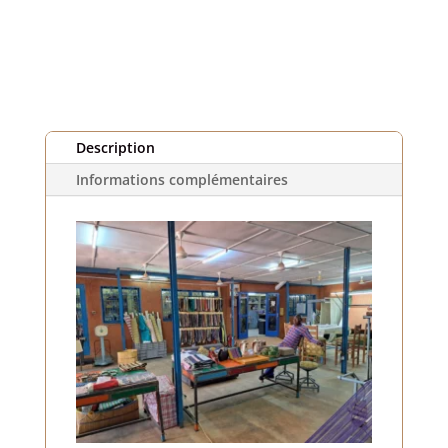
violettes
(1
m)
Description
Informations complémentaires