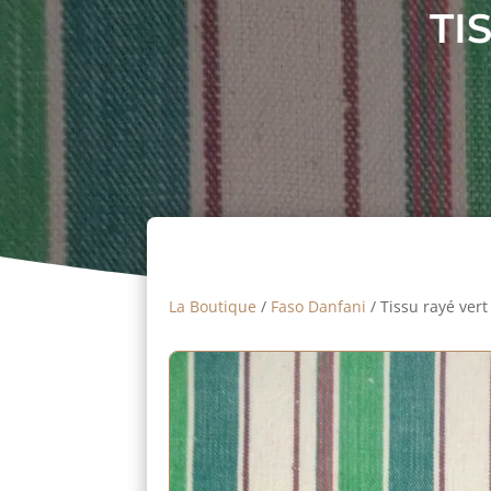
TI
La Boutique
/
Faso Danfani
/ Tissu rayé vert