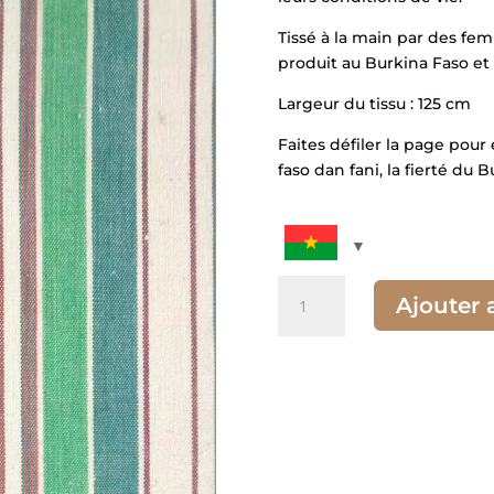
Tissé à la main par des fe
produit au Burkina Faso et 
Largeur du tissu : 125 cm
Faites défiler la page pour 
faso dan fani, la fierté du B
quantité
Ajouter 
de
Tissu
rayé
vert
blanc
(1m)