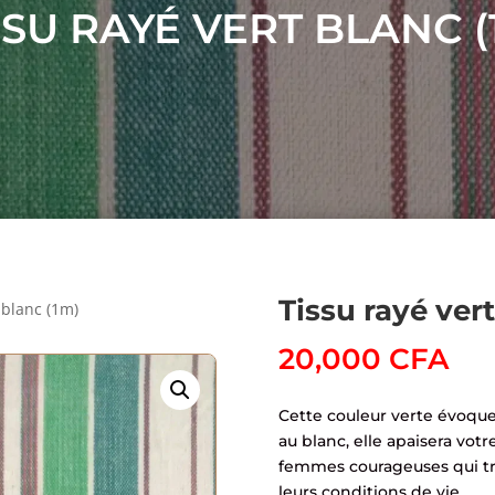
SSU RAYÉ VERT BLANC (
Tissu rayé ver
 blanc (1m)
20,000
CFA
Cette couleur verte évoque l
au blanc, elle apaisera votre
femmes courageuses qui tr
leurs conditions de vie.