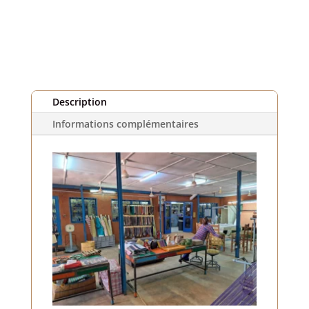
violettes
(1
m)
Description
Informations complémentaires