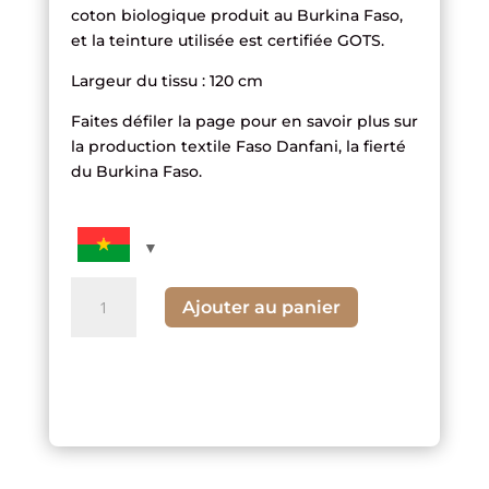
coton biologique produit au Burkina Faso,
et la teinture utilisée est certifiée GOTS.
Largeur du tissu : 120 cm
Faites défiler la page pour en savoir plus sur
la production textile Faso Danfani, la fierté
du Burkina Faso.
quantité
Ajouter au panier
de
Tissu
tissé
à
rayures
orange
et