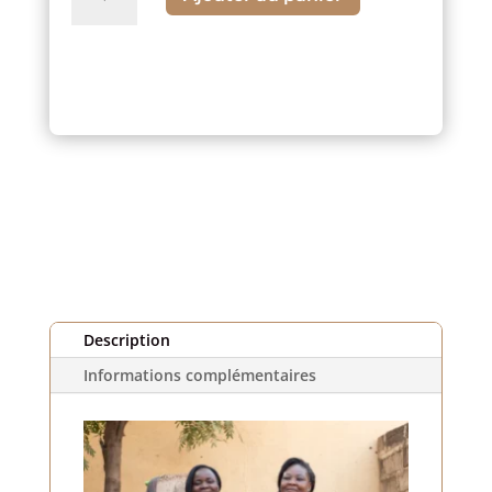
de
Tissu
piqué
rose,
blanc
et
gris
(1m)
Description
Informations complémentaires