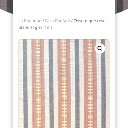
La Boutique
/
Faso Danfani
/ Tissu piqué rose,
blanc et gris (1m)