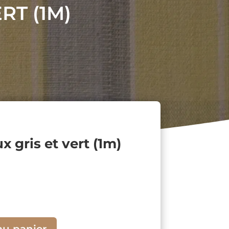
RT (1M)
x gris et vert (1m)
au panier