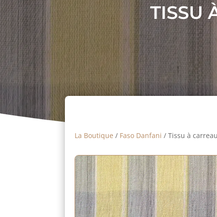
TISSU 
La Boutique
/
Faso Danfani
/ Tissu à carreau