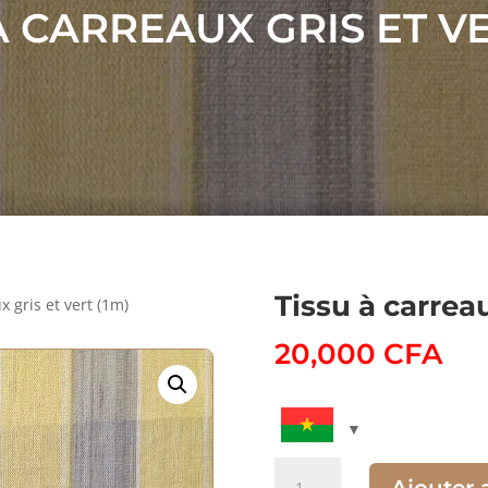
À CARREAUX GRIS ET VE
Tissu à carreau
x gris et vert (1m)
20,000
CFA
quantité
Ajouter 