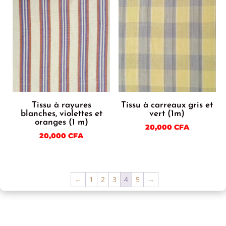
Tissu à rayures
Tissu à carreaux gris et
blanches, violettes et
vert (1m)
oranges (1 m)
20,000
CFA
20,000
CFA
←
1
2
3
4
5
→