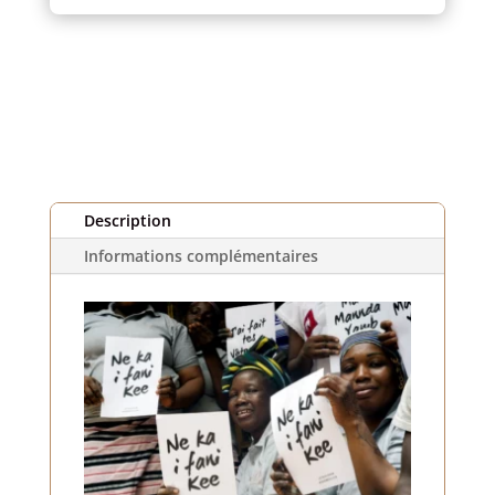
et
noir
(1m)
Description
Informations complémentaires