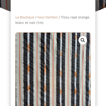
La Boutique
/
Faso Danfani
/ Tissu rayé orange,
blanc et noir (1m)