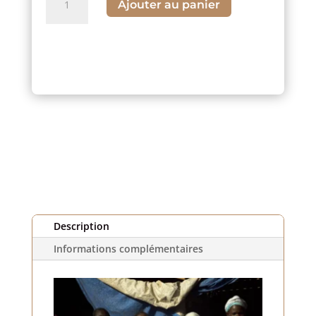
Ajouter au panier
de
Tissu
orange,
jaune,
bleu
et
rayé
(1m)
Description
Informations complémentaires