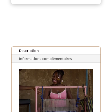
et
Blanc
(1m)
Description
Informations complémentaires