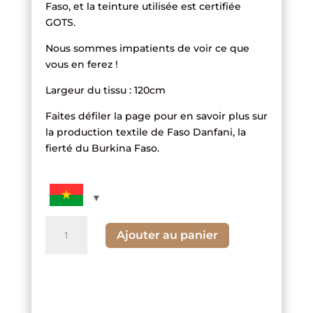
Faso, et la teinture utilisée est certifiée
GOTS.
Nous sommes impatients de voir ce que
vous en ferez !
Largeur du tissu : 120cm
Faites défiler la page pour en savoir plus sur
la production textile de Faso Danfani, la
fierté du Burkina Faso.
quantité
Ajouter au panier
de
Tissu
Multi
Rayé
Vert