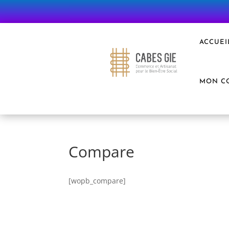
ACCUEI
MON C
Compare
[wopb_compare]