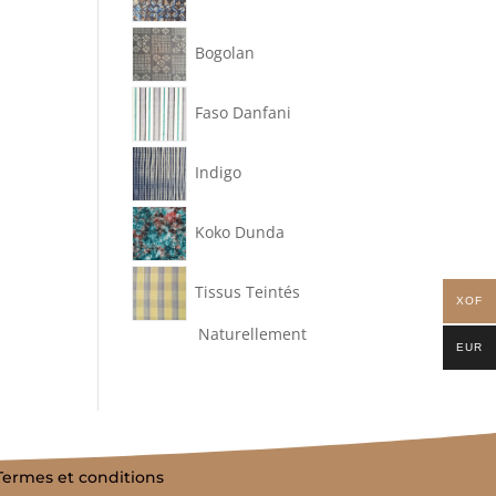
Bogolan
Faso Danfani
Indigo
Koko Dunda
Tissus Teintés
XOF
Naturellement
EUR
Termes et conditions