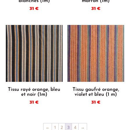
blanches (1m)
marron (1m)
31
€
31
€
Tissu rayé orange, bleu
Tissu gaufré orange,
et noir (1m)
violet et bleu (1 m)
31
€
31
€
←
1
2
3
4
→