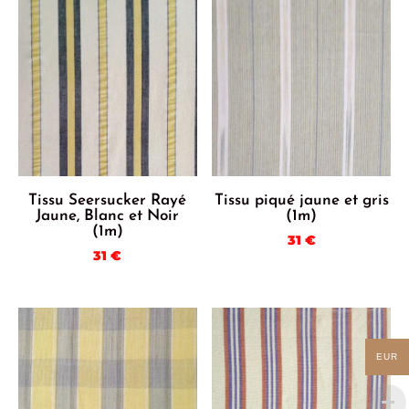
Tissu Seersucker Rayé
Tissu piqué jaune et gris
Jaune, Blanc et Noir
(1m)
(1m)
31
€
31
€
EUR