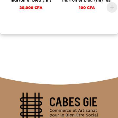
marron et bleu (1m)
marron et bleu (1m) test
20,000
CFA
100
CFA