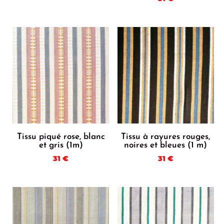
Tissu piqué rose, blanc
Tissu à rayures rouges,
et gris (1m)
noires et bleues (1 m)
31
€
31
€