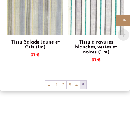
EUR
Tissu Salade Jaune et
Tissu à rayures
Gris (1m)
blanches, vertes et
noires (1 m)
31
€
31
€
←
1
2
3
4
5