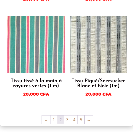
Tissu tissé à la main à
Tissu Piqué/Seersucker
rayures vertes (1 m)
Blanc et Noir (1m)
20,000
CFA
20,000
CFA
←
1
2
3
4
5
→