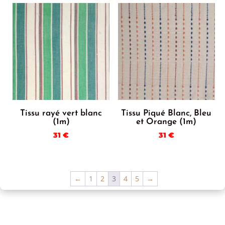
Tissu rayé vert blanc
Tissu Piqué Blanc, Bleu
(1m)
et Orange (1m)
31
€
31
€
←
1
2
3
4
5
→