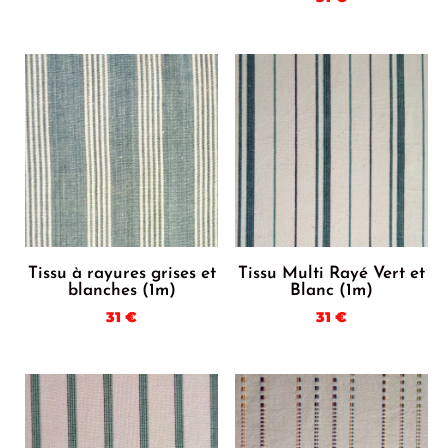
Tissu à rayures grises et
Tissu Multi Rayé Vert et
blanches (1m)
Blanc (1m)
31
€
31
€